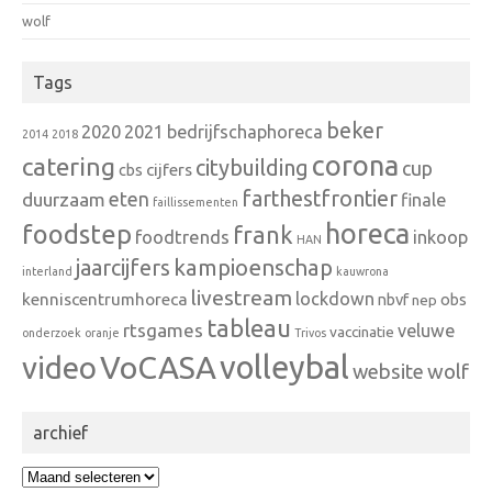
wolf
Tags
beker
2020
2021
bedrijfschaphoreca
2014
2018
corona
catering
citybuilding
cup
cbs
cijfers
farthestfrontier
eten
duurzaam
finale
faillissementen
horeca
foodstep
frank
foodtrends
inkoop
HAN
kampioenschap
jaarcijfers
interland
kauwrona
livestream
lockdown
kenniscentrumhoreca
nbvf
obs
nep
tableau
rtsgames
veluwe
vaccinatie
onderzoek
oranje
Trivos
VoCASA
volleybal
video
wolf
website
archief
archief