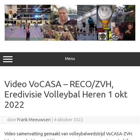
Ga
naar
de
inhoud
Menu
Video VoCASA – RECO/ZVH,
Eredivisie Volleybal Heren 1 okt
2022
door
Frank Meeuwsen
|
4 oktober 2022
Video samenvatting gemaakt van volleybalwedstrijd VoCASA-ZVH.