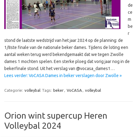
de
ce
m
be
r
stond de laatste wedstrijd van het jaar 2024 op de planning: de
1/8ste finale van de nationale beker dames. Tijdens de loting een
aantal weken terug werd bekendgemaakt dat we tegen Zwolle
dames 1 mochten spelen. Een sterke ploeg dat vorig jaar nog in de
bekerfinale stond. Uit het verslag van @vocasa_dames1…
Lees verder: VoCASA Dames in beker verslagen door Zwolle »
Categorie:
volleybal
Tags:
beker
,
VoCASA
,
volleybal
Orion wint supercup Heren
Volleybal 2024