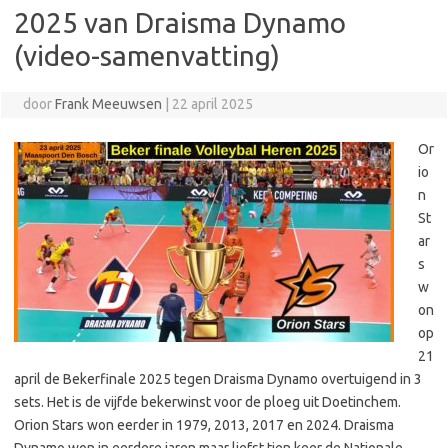
2025 van Draisma Dynamo
(video-samenvatting)
door
Frank Meeuwsen
|
22 april 2025
Or
io
n
St
ar
s
w
on
op
21
april de Bekerfinale 2025 tegen Draisma Dynamo overtuigend in 3
sets. Het is de vijfde bekerwinst voor de ploeg uit Doetinchem.
Orion Stars won eerder in 1979, 2013, 2017 en 2024. Draisma