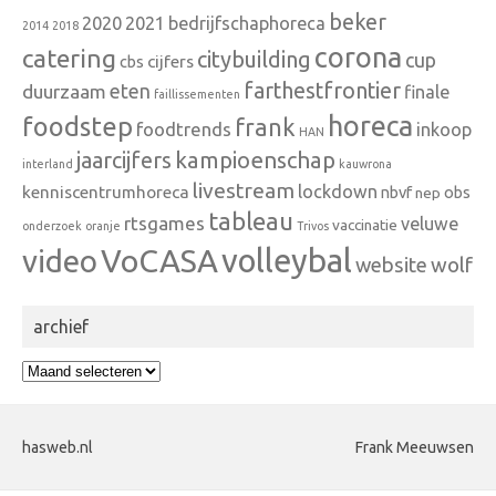
beker
2020
2021
bedrijfschaphoreca
2014
2018
corona
catering
citybuilding
cup
cbs
cijfers
farthestfrontier
eten
duurzaam
finale
faillissementen
horeca
foodstep
frank
foodtrends
inkoop
HAN
kampioenschap
jaarcijfers
interland
kauwrona
livestream
lockdown
kenniscentrumhoreca
nbvf
obs
nep
tableau
rtsgames
veluwe
vaccinatie
onderzoek
oranje
Trivos
VoCASA
volleybal
video
wolf
website
archief
archief
hasweb.nl
Frank Meeuwsen