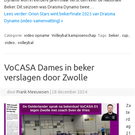
Dynamo won in eerdere jaren maar liefst tien keer de Nationale
Beker. Dit seizoen was Draisma Dynamo twee…
Lees verder: Orion Stars wint bekerfinale 2025 van Draisma
Dynamo (video-samenvatting) »
Categorie:
video opname
Volleybal kampioenschap
Tags:
beker
,
cup
,
video
,
volleybal
VoCASA Dames in beker
verslagen door Zwolle
door
Frank Meeuwsen
|
28 december 2024
Za
te
rd
ag
21