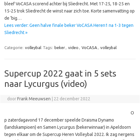
bleef VoCASA scorend achter bij Sliedrecht. Met 17-25, 18-25 en
15-25 trok Sliedrecht de winst naar zich toe. Korte samenvatting op
de ‘big…
Lees verder: Geen halve finale beker VoCASA Heren1 na 1-3 tegen
Sliedrecht »
Categorie:
volleybal
Tags:
beker
,
video
,
VoCASA
,
volleybal
Supercup 2022 gaat in 5 sets
naar Lycurgus (video)
door
Frank Meeuwsen
|
22 december 2022
O
p zaterdagavond 17 december speelde Draisma Dynamo
(landskampioen) en Samen Lycurgus (bekerwinnaar) in Apeldoorn
tegen elkaar om de Supercup Heren Volleybal 2022. Ik zag nergens