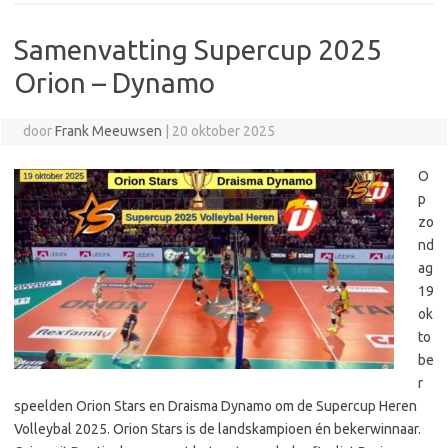
Samenvatting Supercup 2025
Orion – Dynamo
door
Frank Meeuwsen
|
20 oktober 2025
O
p
zo
nd
ag
19
ok
to
be
r
speelden Orion Stars en Draisma Dynamo om de Supercup Heren
Volleybal 2025. Orion Stars is de landskampioen én bekerwinnaar.