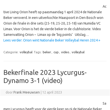
Ac
tive Living Orion heeft op paasmaandag 1 april 2024 de Nationale
Beker veroverd. In een uitverkochte Maaspoort in Den Bosch won
Orion de finale in drie sets (25-19, 25-20, 25-18) van Numidia VC
Limax. Voor Orion is het de vierde beker in de clubhistorie. Video
Samenvatting Orion – Limax op de ‘big points’ Uitslag…
Lees verder: Orion wint Nationale Beker Volleybal Heren 2024 »
Categorie:
volleybal
Tags:
beker
,
cup
,
video
,
volleybal
Bekerfinale 2023 Lycurgus-
Dynamo 3-1 (video)
door
Frank Meeuwsen
|
12 april 2023
Sa
men Lycurgus heeft voor de vierde keer op rij de Nationale Beker