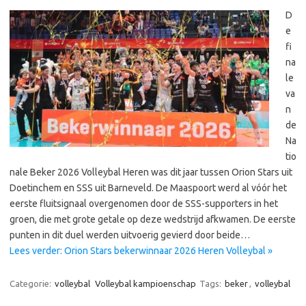
D
e
fi
na
le
va
n
de
Na
tio
nale Beker 2026 Volleybal Heren was dit jaar tussen Orion Stars uit
Doetinchem en SSS uit Barneveld. De Maaspoort werd al vóór het
eerste fluitsignaal overgenomen door de SSS-supporters in het
groen, die met grote getale op deze wedstrijd afkwamen. De eerste
punten in dit duel werden uitvoerig gevierd door beide…
Lees verder: Orion Stars bekerwinnaar 2026 Heren Volleybal »
Categorie:
volleybal
Volleybal kampioenschap
Tags:
beker
,
volleybal