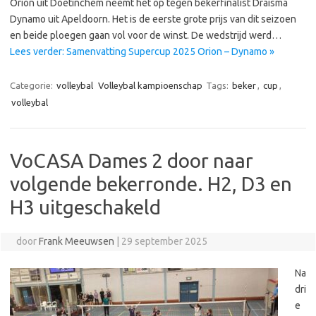
Orion uit Doetinchem neemt het op tegen bekerfinalist Draisma
Dynamo uit Apeldoorn. Het is de eerste grote prijs van dit seizoen
en beide ploegen gaan vol voor de winst. De wedstrijd werd…
Lees verder: Samenvatting Supercup 2025 Orion – Dynamo »
Categorie:
volleybal
Volleybal kampioenschap
Tags:
beker
,
cup
,
volleybal
VoCASA Dames 2 door naar
volgende bekerronde. H2, D3 en
H3 uitgeschakeld
door
Frank Meeuwsen
|
29 september 2025
Na
dri
e