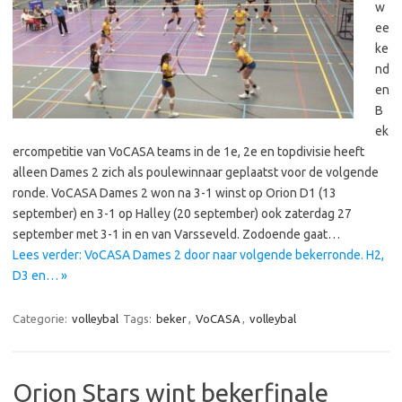
w
ee
ke
nd
en
B
ek
ercompetitie van VoCASA teams in de 1e, 2e en topdivisie heeft
alleen Dames 2 zich als poulewinnaar geplaatst voor de volgende
ronde. VoCASA Dames 2 won na 3-1 winst op Orion D1 (13
september) en 3-1 op Halley (20 september) ook zaterdag 27
september met 3-1 in en van Varsseveld. Zodoende gaat…
Lees verder: VoCASA Dames 2 door naar volgende bekerronde. H2,
D3 en… »
Categorie:
volleybal
Tags:
beker
,
VoCASA
,
volleybal
Orion Stars wint bekerfinale