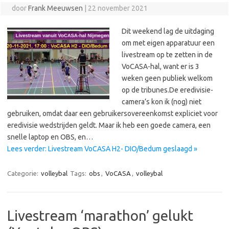
door
Frank Meeuwsen
|
22 november 2021
Dit weekend lag de uitdaging
om met eigen apparatuur een
livestream op te zetten in de
VoCASA-hal, want er is 3
weken geen publiek welkom
op de tribunes.De eredivisie-
camera’s kon ik (nog) niet
gebruiken, omdat daar een gebruikersovereenkomst expliciet voor
eredivisie wedstrijden geldt. Maar ik heb een goede camera, een
snelle laptop en OBS, en…
Lees verder: Livestream VoCASA H2- DIO/Bedum geslaagd »
Categorie:
volleybal
Tags:
obs
,
VoCASA
,
volleybal
Livestream ‘marathon’ gelukt