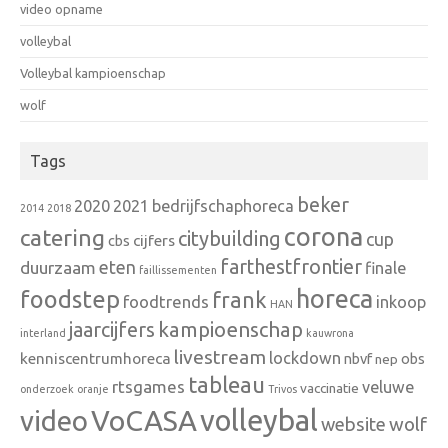
video opname
volleybal
Volleybal kampioenschap
wolf
Tags
beker
2020
2021
bedrijfschaphoreca
2014
2018
corona
catering
citybuilding
cup
cbs
cijfers
farthestfrontier
eten
duurzaam
finale
faillissementen
horeca
foodstep
frank
foodtrends
inkoop
HAN
kampioenschap
jaarcijfers
interland
kauwrona
livestream
lockdown
kenniscentrumhoreca
nbvf
obs
nep
tableau
rtsgames
veluwe
vaccinatie
onderzoek
oranje
Trivos
VoCASA
volleybal
video
wolf
website