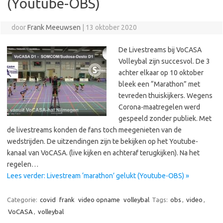
(Youtube-OBS)
door
Frank Meeuwsen
|
13 oktober 2020
De Livestreams bij VoCASA
Volleybal zijn succesvol. De 3
achter elkaar op 10 oktober
bleek een “Marathon” met
tevreden thuiskijkers. Wegens
Corona-maatregelen werd
gespeeld zonder publiek. Met
de livestreams konden de fans toch meegenieten van de
wedstrijden. De uitzendingen zijn te bekijken op het Youtube-
kanaal van VoCASA. (live kijken en achteraf terugkijken). Na het
regelen…
Lees verder: Livestream ‘marathon’ gelukt (Youtube-OBS) »
Categorie:
covid
frank
video opname
volleybal
Tags:
obs
,
video
,
VoCASA
,
volleybal