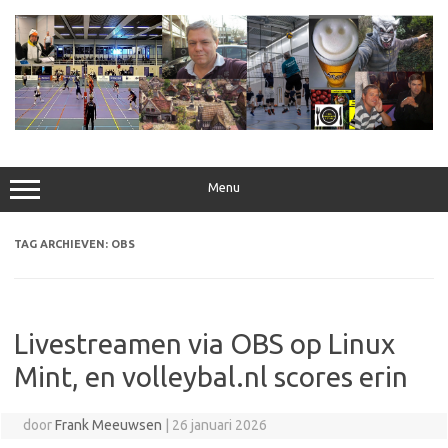
Ga
naar
de
inhoud
Menu
TAG ARCHIEVEN:
OBS
Livestreamen via OBS op Linux
Mint, en volleybal.nl scores erin
door
Frank Meeuwsen
|
26 januari 2026