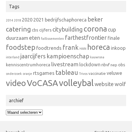
Tags
beker
2020
2021
bedrijfschaphoreca
2014
2018
corona
catering
citybuilding
cup
cbs
cijfers
farthestfrontier
eten
duurzaam
finale
faillissementen
horeca
foodstep
frank
foodtrends
inkoop
HAN
kampioenschap
jaarcijfers
interland
kauwrona
livestream
lockdown
kenniscentrumhoreca
nbvf
obs
nep
tableau
rtsgames
veluwe
vaccinatie
onderzoek
oranje
Trivos
VoCASA
volleybal
video
wolf
website
archief
archief