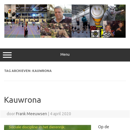
Ga
naar
de
inhoud
Menu
TAG ARCHIEVEN:
KAUWRONA
Kauwrona
door
Frank Meeuwsen
|
4 april 2020
Op de