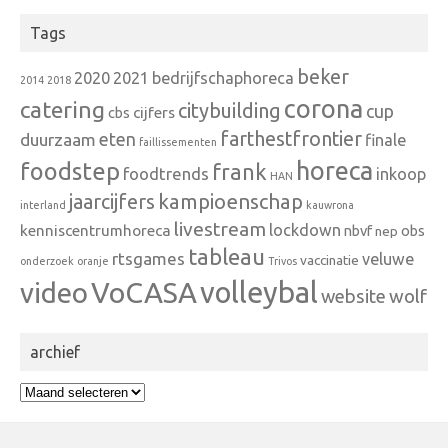
Tags
beker
2020
2021
bedrijfschaphoreca
2014
2018
corona
catering
citybuilding
cup
cbs
cijfers
farthestfrontier
eten
duurzaam
finale
faillissementen
horeca
foodstep
frank
foodtrends
inkoop
HAN
kampioenschap
jaarcijfers
interland
kauwrona
livestream
lockdown
kenniscentrumhoreca
nbvf
obs
nep
tableau
rtsgames
veluwe
vaccinatie
onderzoek
oranje
Trivos
VoCASA
volleybal
video
wolf
website
archief
archief